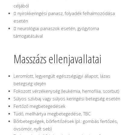
céljából
 nyirokkeringési panasz, folyadék felhalmozódása
esetén
 neurológiai panaszok esetén, gyógytorna
támogatásával
Masszázs ellenjavallatai
Leromlott, legyengült egészségügyi állapot, lázas
betegség idején
Fokozott vérzékenység (leukémia, hemofilia, scorbut)
Súlyos szívbaj vagy súlyos keringési betegség esetén
Fertőző megbetegedések
Tüdő, mellhártya megbetegedése, TBC
Bőrbetegségek, bőrfertőzések (pl.: gombás fertőzés,
övsömör, nyílt seb)