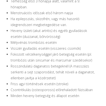
Terhesség első 3 hónapja alatt, valamint a 9.
hónapban.
Menstruációs időszak első három napja
Ha epilepsziás, skizofrén, vagy más hasonló
idegrendszeri megbetegedése van.
Heveny ízületi (akut artritis) és egyéb gyulladások
esetén (duzzanat, bőrvörösség)
Mélyvénás trombózis esetén
Visszér gyulladás esetén (visszeres csomók)
Fokozott vérzékenységgel járó betegség esetén (pl.
trombózis után sincumar és marcumar szedésekor)
Rosszindulatú daganatos betegeknél (A masszázs
serkenti a sejt szaporodást, tehát növeli a daganatot,
ellenben javítja a közérzetet)
Friss agyi történések esetén (stroke)
Csontritkulás (osteoporosis) előrehaladott fázisában
Minden heveny betegség és állapot esetén