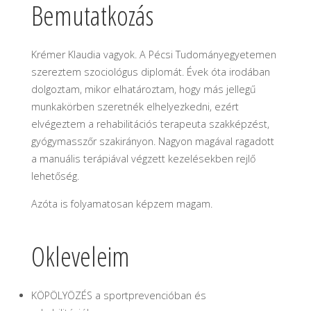
Bemutatkozás
Krémer Klaudia vagyok. A Pécsi Tudományegyetemen
szereztem szociológus diplomát. Évek óta irodában
dolgoztam, mikor elhatároztam, hogy más jellegű
munkakörben szeretnék elhelyezkedni, ezért
elvégeztem a rehabilitációs terapeuta szakképzést,
gyógymasszőr szakirányon. Nagyon magával ragadott
a manuális terápiával végzett kezelésekben rejlő
lehetőség.
Azóta is folyamatosan képzem magam.
Okleveleim
KÖPÖLYÖZÉS a sportprevencióban és