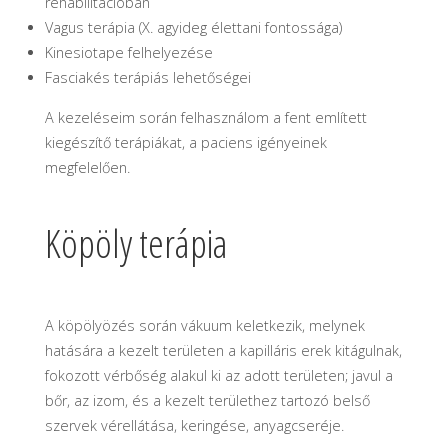
rehabilitációban
Vagus terápia (X. agyideg élettani fontossága)
Kinesiotape felhelyezése
Fasciakés terápiás lehetőségei
A kezeléseim során felhasználom a fent említett
kiegészítő terápiákat, a paciens igényeinek
megfelelően.
Köpöly terápia
A köpölyözés során vákuum keletkezik, melynek
hatására a kezelt területen a kapilláris erek kitágulnak,
fokozott vérbőség alakul ki az adott területen; javul a
bőr, az izom, és a kezelt területhez tartozó belső
szervek vérellátása, keringése, anyagcseréje.