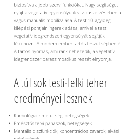
biztosítva a jobb szervi funkciókat. Nagy segítséget
nyújt a vegetatív egyensúlyunk visszaszerzésében a
vagus manuális mobilizálása. A test 10. agyideg
kilépési pontjain ingerek adása, amivel a test
vegetatív idegrendszeri egyensúlyát segítjük
létrehozni. A modern ember tartós feszültségben él.
A tartós nyomás, ami ránk nehezedik, a vegetatív
idegrendszer paraszimpatikus részét elnyomja.
A túl sok testi-lelki teher
eredményei lesznek
Kardiológiai kimerültség, betegségek
Emésztőszervi panaszok, betegségek
Mentális diszfunkciók, koncentrációs zavarok, alvási
nehézségek