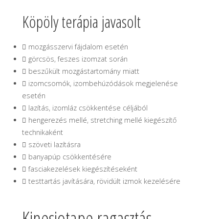
Köpöly terápia javasolt
 mozgásszervi fájdalom esetén
 görcsös, feszes izomzat során
 beszűkült mozgástartomány miatt
 izomcsomók, izombehúzódások megjelenése
esetén
 lazítás, izomláz csökkentése céljából
 hengerezés mellé, stretching mellé kiegészítő
technikaként
 szöveti lazításra
 banyapúp csökkentésére
 fasciakezelések kiegészítéseként
 testtartás javítására, rövidült izmok kezelésére
Kinesiotape ragasztás