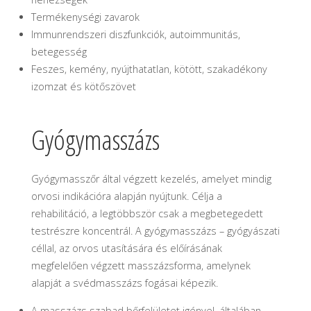
Termékenységi zavarok
Immunrendszeri diszfunkciók, autoimmunitás,
betegesség
Feszes, kemény, nyújthatatlan, kötött, szakadékony
izomzat és kötőszövet
Gyógymasszázs
Gyógymasszőr által végzett kezelés, amelyet mindig
orvosi indikációra alapján nyújtunk. Célja a
rehabilitáció, a legtöbbször csak a megbetegedett
testrészre koncentrál. A gyógymasszázs – gyógyászati
céllal, az orvos utasítására és előírásának
megfelelően végzett masszázsforma, amelynek
alapját a svédmasszázs fogásai képezik.
A masszázs szabad bőrfelületet igényel, általában