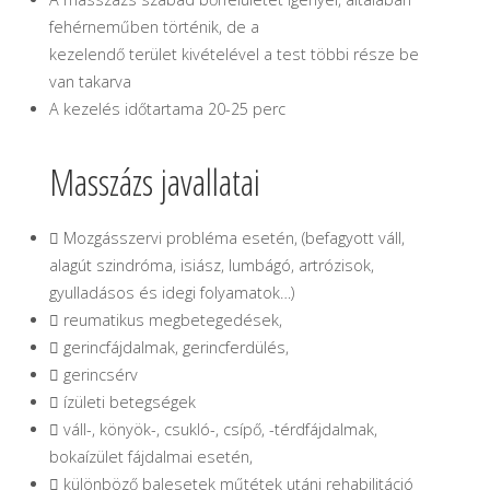
fehérneműben történik, de a
kezelendő terület kivételével a test többi része be
van takarva
A kezelés időtartama 20-25 perc
Masszázs javallatai
 Mozgásszervi probléma esetén, (befagyott váll,
alagút szindróma, isiász, lumbágó, artrózisok,
gyulladásos és idegi folyamatok…)
 reumatikus megbetegedések,
 gerincfájdalmak, gerincferdülés,
 gerincsérv
 ízületi betegségek
 váll-, könyök-, csukló-, csípő, -térdfájdalmak,
bokaízület fájdalmai esetén,
 különböző balesetek műtétek utáni rehabilitáció