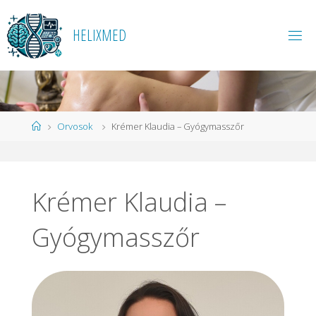
Ugrás
a
H
E
L
I
X
M
E
D
tartalomhoz
Kezdőlap
Orvosok
Krémer Klaudia – Gyógymasszőr
Krémer Klaudia –
Gyógymasszőr