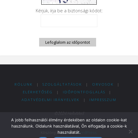
Kérjük, írja be a biztonsági kódot:
Lefoglalom az időpontot
RÓLUNK
|
SZOLGÁLTATÁSOK
|
ORVOSOK
|
ELÉRHETŐSÉG
|
IDŐPONTFOGLALÁS
|
ADATVÉDELMI IRÁNYELVEK
|
IMPRESSZUM
©2024 HelixMed
A jobb felhasználói élmény érdekében az oldalon cookie-kat
használunk. Oldalunk használatával, Ön elfogadja a cookie-k
Köszönjük
Fluida
&
WordPress.
használatát.